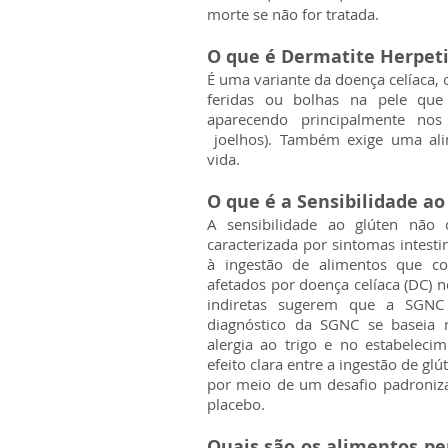
morte se não for tratada.
O que é Dermatite Herpet
É uma variante da doença celíaca,
feridas ou bolhas na pele que
aparecendo principalmente nos
joelhos). Também exige uma ali
vida.
O que é a Sensibilidade a
A sensibilidade ao glúten não
caracterizada por sintomas intestin
à ingestão de alimentos que c
afetados por doença celíaca (DC) n
indiretas sugerem que a SG
diagnóstico da SGNC se baseia 
alergia ao trigo e no estabelec
efeito clara entre a ingestão de g
por meio de um desafio padroniz
placebo.
Quais são os alimentos p