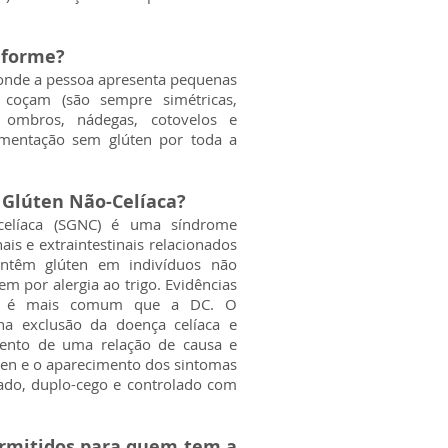
iforme?
 onde a pessoa apresenta pequenas
 coçam (são sempre simétricas,
 ombros, nádegas, cotovelos e
mentação sem glúten por toda a
o Glúten Não-Celíaca?
 celíaca (SGNC) é uma síndrome
ais e extraintestinais relacionados
ontêm glúten em indivíduos não
em por alergia ao trigo. Evidências
NC é mais comum que a DC. O
na exclusão da doença celíaca e
imento de uma relação de causa e
lúten e o aparecimento dos sintomas
ado, duplo-cego e controlado com
ermitidos para quem tem a