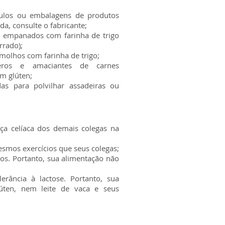
tulos ou embalagens de produtos
da, consulte o fabricante;
s empanados com farinha de trigo
rrado);
 molhos com farinha de trigo;
ros e amaciantes de carnes
ém glúten;
das para polvilhar assadeiras ou
nça celíaca dos demais colegas na
esmos exercícios que seus colegas;
cos. Portanto, sua alimentação não
erância à lactose. Portanto, sua
úten, nem leite de vaca e seus