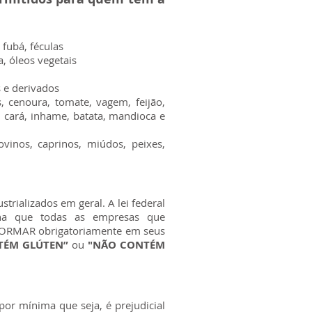
 fubá, féculas
, óleos vegetais
os e derivados
s, cenoura, tomate, vagem, feijão,
ha, cará, inhame, batata, mandioca e
ovinos, caprinos, miúdos, peixes,
trializados em geral. A lei federal
na que todas as empresas que
FORMAR obrigatoriamente em seus
ÉM GLÚTEN”
ou
"NÃO CONTÉM
por mínima que seja, é prejudicial