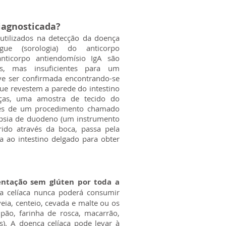
iagnosticada?
tilizados na detecção da doença
ue (sorologia) do anticorpo
anticorpo antiendomísio IgA são
is, mas insuficientes para um
ve ser confirmada encontrando-se
ue revestem a parede do intestino
ças, uma amostra de tecido do
avés de um procedimento chamado
ópsia de duodeno (um instrumento
ido através da boca, passa pela
a ao intestino delgado para obter
entação sem glúten por toda a
a celíaca nunca poderá consumir
eia, centeio, cevada e malte ou os
 pão, farinha de rosca, macarrão,
os). A doença celíaca pode levar à