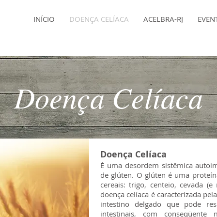
INÍCIO
DOENÇA CELÍACA
ACELBRA-RJ
EVEN
Doença Celíaca
Doença Celíaca
É uma desordem sistêmica autoim
de glúten. O glúten é uma proteín
cereais: trigo, centeio, cevada (
doença celíaca é caracterizada pe
intestino delgado que pode resu
intestinais, com conseqüente 