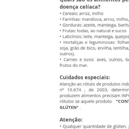
doença celíaca?
• Cereais: arroz, milho
• Farinhas: mandioca, arroz, milho,
• Gorduras: azeite, manteiga, banha
• Frutas: todas, ao natural e sucos
• Laticínios: leite, manteiga, queij
• Hortaliças e leguminosas: folha
soja, grão de bico, ervilha, lentil
outros).
• Carnes e ovos: aves, suínos, b
frutos do mar.
Cuidados especiais:
Atenção ao rótulo de produtos indus
nº 10.674 , de 2003, determi
produzem alimentos precisam IN
rótulos se aquele produto
“CONT
GLÚTEN"
.
Atenção:
• Qualquer quantidade de glúten, 