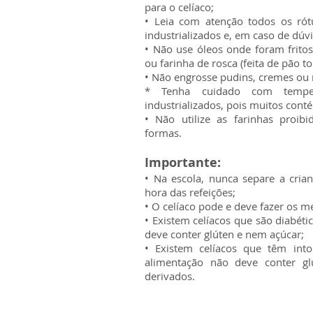
para o celíaco;
• Leia com atenção todos os ró
industrializados e, em caso de dúvi
• Não use óleos onde foram frito
ou farinha de rosca (feita de pão to
• Não engrosse pudins, cremes ou
* Tenha cuidado com tempe
industrializados, pois muitos cont
• Não utilize as farinhas proibi
formas.
Importante:
• Na escola, nunca separe a cria
hora das refeições;
• O celíaco pode e deve fazer os m
• Existem celíacos que são diabéti
deve conter glúten e nem açúcar;
• Existem celíacos que têm intol
alimentação não deve conter gl
derivados.