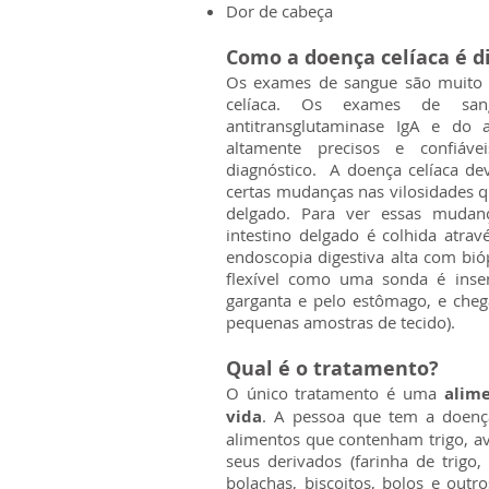
Dor de cabeça
Como a doença celíaca é d
Os exames de sangue são muito u
celíaca. Os exames de sang
antitransglutaminase IgA e do 
altamente precisos e confiáve
diagnóstico. A doença celíaca de
certas mudanças nas vilosidades q
delgado. Para ver essas mudan
intestino delgado é colhida atr
endoscopia digestiva alta com bi
flexível como uma sonda é inser
garganta e pelo estômago, e cheg
pequenas amostras de tecido).
Qual é o tratamento?
O único tratamento é uma
alim
vida
. A pessoa que tem a doenç
alimentos que contenham trigo, av
seus derivados (farinha de trigo,
bolachas, biscoitos, bolos e outr